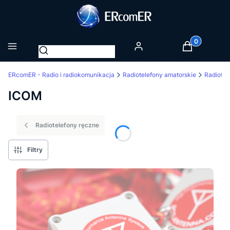
Produkty w k
Otwórz wyszukiwarkę
Menu
Zaloguj się
Koszyk
ERcomER - Radio i radiokomunikacja
Radiotelefony amatorskie
Radiote
ICOM
Radiotelefony ręczne
Filtry