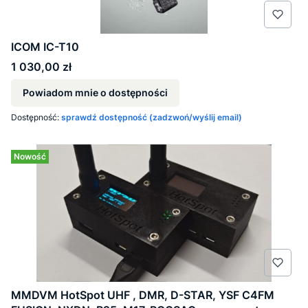
ICOM IC-T10
Cena
1 030,00 zł
Powiadom mnie o dostępności
Dostępność:
sprawdź dostępność (zadzwoń/wyślij email)
Nowość
MMDVM HotSpot UHF , DMR, D-STAR, YSF C4FM