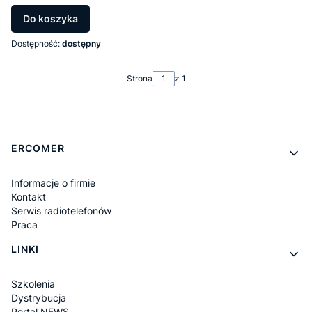
Do koszyka
Dostępność:
dostępny
Strona
z 1
Linki w stopce
ERCOMER
Informacje o firmie
Kontakt
Serwis radiotelefonów
Praca
LINKI
Szkolenia
Dystrybucja
Portal NEWS