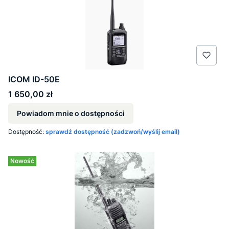
ICOM ID-50E
Cena
1 650,00 zł
Powiadom mnie o dostępności
Dostępność:
sprawdź dostępność (zadzwoń/wyślij email)
Nowość