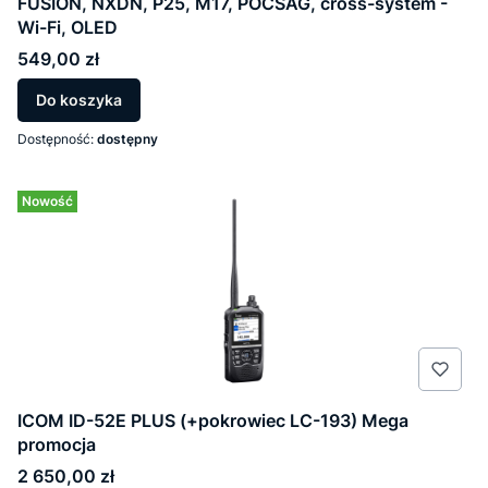
FUSION, NXDN, P25, M17, POCSAG, cross-system -
Wi-Fi, OLED
Cena
549,00 zł
Do koszyka
Dostępność:
dostępny
Nowość
ICOM ID-52E PLUS (+pokrowiec LC-193) Mega
promocja
Cena
2 650,00 zł