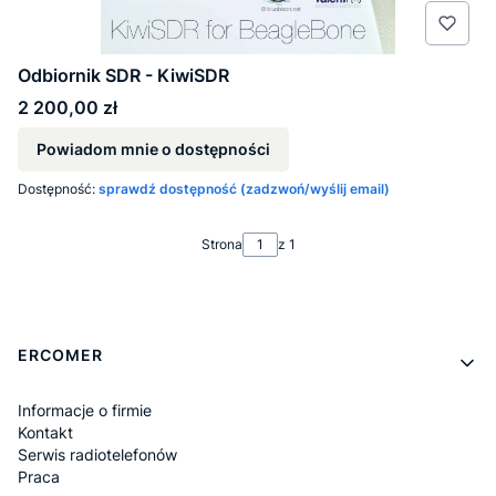
Odbiornik SDR - KiwiSDR
Cena
2 200,00 zł
Powiadom mnie o dostępności
Dostępność:
sprawdź dostępność (zadzwoń/wyślij email)
Strona
z 1
Linki w stopce
ERCOMER
Informacje o firmie
Kontakt
Serwis radiotelefonów
Praca