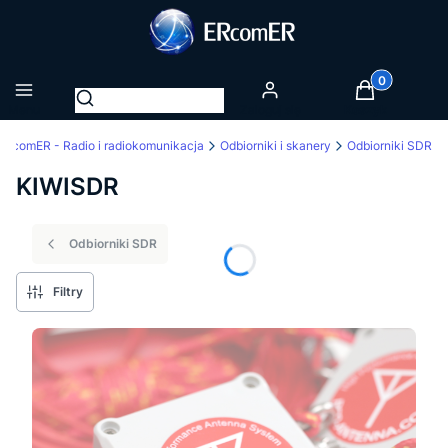
Produkty w k
Otwórz wyszukiwarkę
Menu
Zaloguj się
Koszyk
ERcomER - Radio i radiokomunikacja
Odbiorniki i skanery
Odbiorniki SDR
KIWISDR
Odbiorniki SDR
Filtry