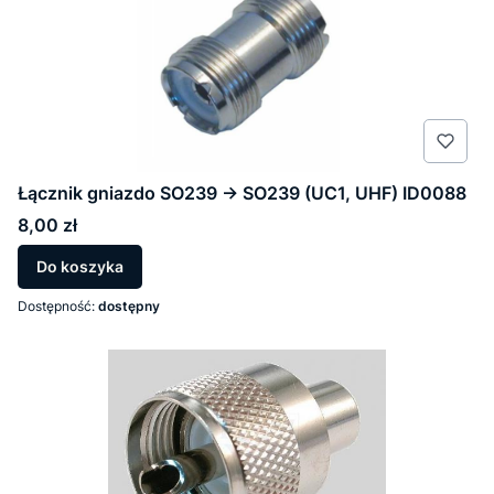
Łącznik gniazdo SO239 -> SO239 (UC1, UHF) ID0088
Cena
8,00 zł
Do koszyka
Dostępność:
dostępny