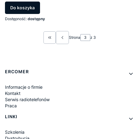
Do koszyka
Dostępność:
dostępny
Strona
z 3
Wróć do pierwszej strony z produktami
Linki w stopce
ERCOMER
Informacje o firmie
Kontakt
Serwis radiotelefonów
Praca
LINKI
Szkolenia
Dystrybucja