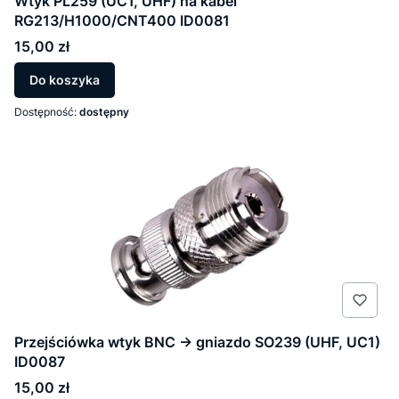
Wtyk PL259 (UC1, UHF) na kabel
RG213/H1000/CNT400 ID0081
Cena
15,00 zł
Do koszyka
Dostępność:
dostępny
Przejściówka wtyk BNC -> gniazdo SO239 (UHF, UC1)
ID0087
Cena
15,00 zł