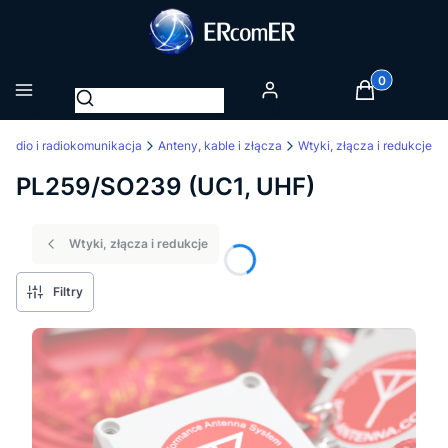
Produkty w k
Otwórz wyszukiwarkę
Menu
Zaloguj się
Koszyk
Radio i radiokomunikacja
Anteny, kable i złącza
Wtyki, złącza i redukcje
PL259/SO239 (UC1, UHF)
Wtyki, złącza i redukcje
Filtry