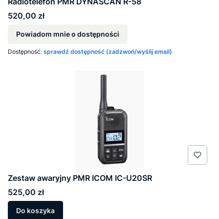
Radiotelefon PMR DYNASCAN R-58
Cena
520,00 zł
Powiadom mnie o dostępności
Dostępność:
sprawdź dostępność (zadzwoń/wyślij email)
Zestaw awaryjny PMR ICOM IC-U20SR
Cena
525,00 zł
Do koszyka