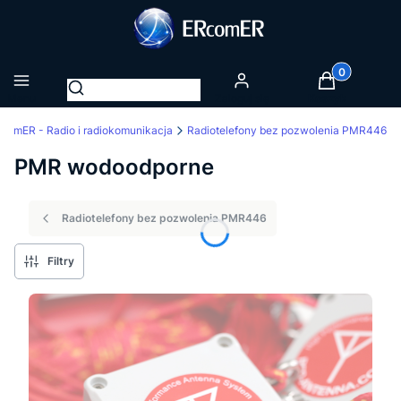
Produkty w k
Otwórz wyszukiwarkę
Menu
Zaloguj się
Koszyk
comER - Radio i radiokomunikacja
Radiotelefony bez pozwolenia PMR446
PMR wodoodporne
Radiotelefony bez pozwolenia PMR446
Filtry