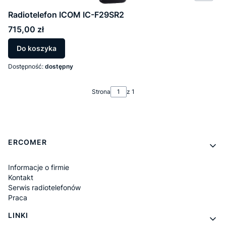
Radiotelefon ICOM IC-F29SR2
Cena
715,00 zł
Do koszyka
Dostępność:
dostępny
Strona
z 1
Linki w stopce
ERCOMER
Informacje o firmie
Kontakt
Serwis radiotelefonów
Praca
LINKI