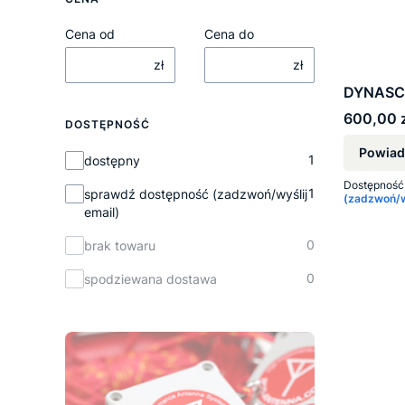
Cena od
Cena do
zł
zł
DYNASC
Cena
600,00 z
DOSTĘPNOŚĆ
Powiad
Dostępność
1
dostępny
Dostępność
1
sprawdź dostępność (zadzwoń/wyślij
(zadzwoń/wy
email)
0
brak towaru
0
spodziewana dostawa