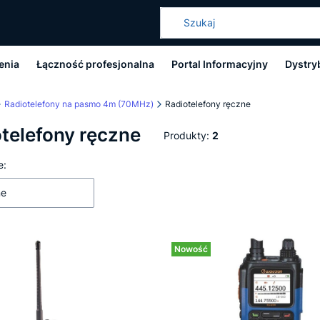
enia
Łączność profesjonalna
Portal Informacyjny
Dystry
Radiotelefony na pasmo 4m (70MHz)
Radiotelefony ręczne
telefony ręczne
Produkty:
2
 produktów
e:
ne
Nowość