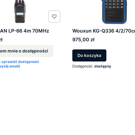
AN LP-66 4m 70MHz
Wouxun KG-Q336 4/2/70
Cena
ł
975,00 zł
om mnie o dostępności
Do koszyka
:
sprawdź dostępność
ślij email)
Dostępność:
dostępny