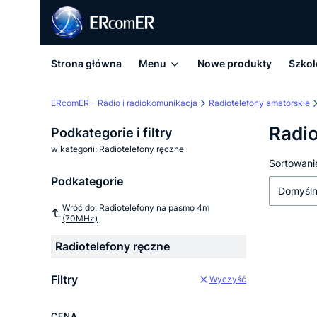
Strona główna
Menu
Nowe produkty
Szkol
ERcomER - Radio i radiokomunikacja
Radiotelefony amatorskie
Radio
Podkategorie i filtry
w kategorii: Radiotelefony ręczne
Lista
Sortowani
Podkategorie
Domyśl
Wróć do: Radiotelefony na pasmo 4m
(70MHz)
Radiotelefony ręczne
Filtry
Wyczyść
CENA