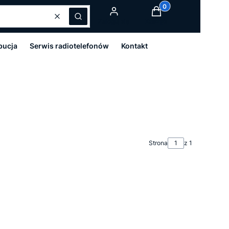
Produkty w koszyku:
Wyczyść
Szukaj
Zaloguj się
Koszyk
bucja
Serwis radiotelefonów
Kontakt
Strona
z 1