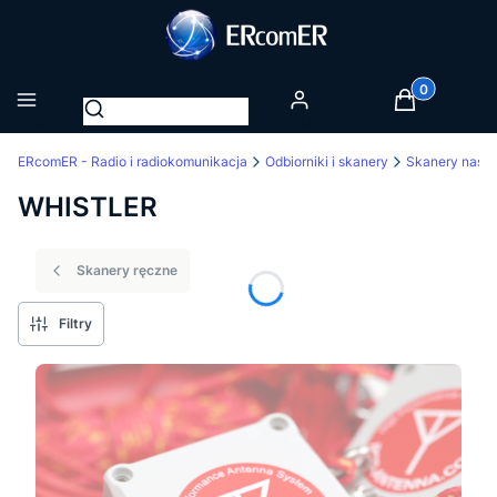
Produkty w k
Otwórz wyszukiwarkę
Menu
Zaloguj się
Koszyk
ERcomER - Radio i radiokomunikacja
Odbiorniki i skanery
Skanery nasł
WHISTLER
Skanery ręczne
Filtry