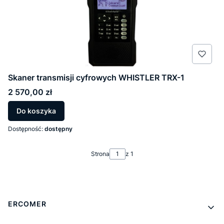
Skaner transmisji cyfrowych WHISTLER TRX-1
Cena
2 570,00 zł
Do koszyka
Dostępność:
dostępny
Strona
z 1
Linki w stopce
ERCOMER