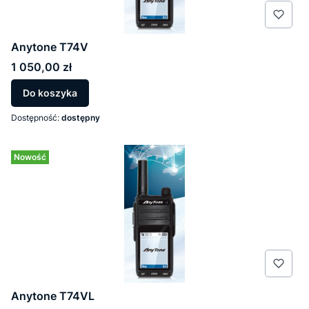
Anytone T74V
Cena
1 050,00 zł
Do koszyka
Dostępność:
dostępny
Nowość
Anytone T74VL