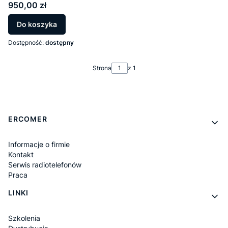
Cena
950,00 zł
Do koszyka
Dostępność:
dostępny
Strona
z 1
Linki w stopce
ERCOMER
Informacje o firmie
Kontakt
Serwis radiotelefonów
Praca
LINKI
Szkolenia