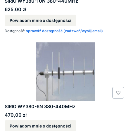
SIRIO WY380-10N 380-440MHz
Cena
625,00 zł
Powiadom mnie o dostępności
Dostępność:
sprawdź dostępność (zadzwoń/wyślij email)
SIRIO WY380-6N 380-440MHz
Cena
470,00 zł
Powiadom mnie o dostępności