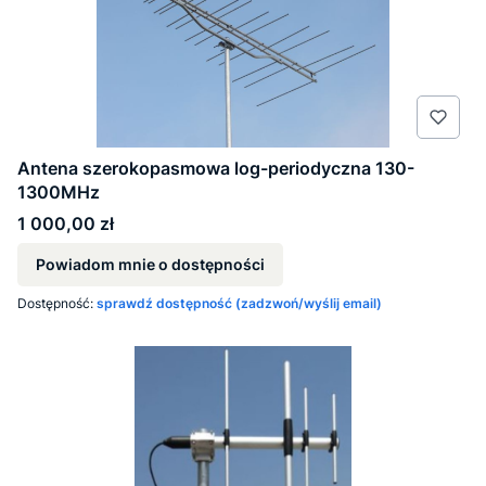
Antena szerokopasmowa log-periodyczna 130-
1300MHz
Cena
1 000,00 zł
Powiadom mnie o dostępności
Dostępność:
sprawdź dostępność (zadzwoń/wyślij email)