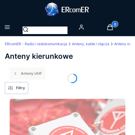
Produkty w k
Otwórz wyszukiwarkę
Menu
Zaloguj się
Koszyk
ERcomER - Radio i radiokomunikacja
Anteny, kable i złącza
Anteny na p
Anteny kierunkowe
Anteny UHF
Filtry