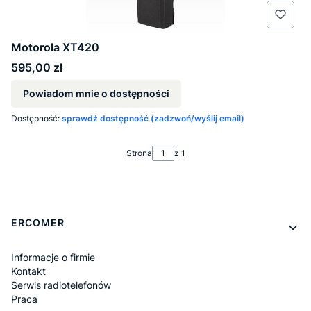
Motorola XT420
Cena
595,00 zł
Powiadom mnie o dostępności
Dostępność:
sprawdź dostępność (zadzwoń/wyślij email)
Strona
z 1
Linki w stopce
ERCOMER
Informacje o firmie
Kontakt
Serwis radiotelefonów
Praca