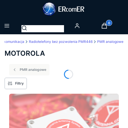
Produkty w k
Otwórz wyszukiwarkę
Menu
Zaloguj się
Koszyk
diokomunikacja
Radiotelefony bez pozwolenia PMR446
PMR analogowe
MOTOROLA
PMR analogowe
Filtry