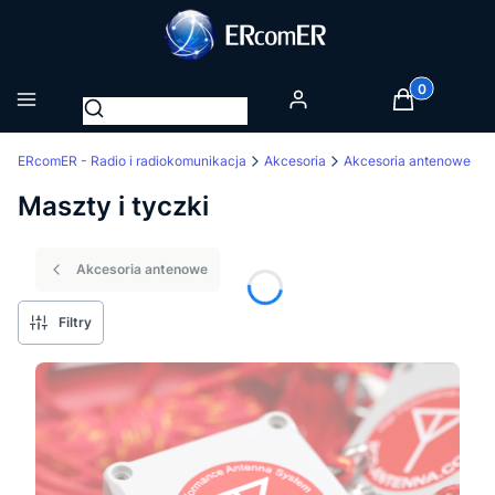
Produkty w k
Otwórz wyszukiwarkę
Menu
Zaloguj się
Koszyk
ERcomER - Radio i radiokomunikacja
Akcesoria
Akcesoria antenowe
Maszty i tyczki
Akcesoria antenowe
Filtry