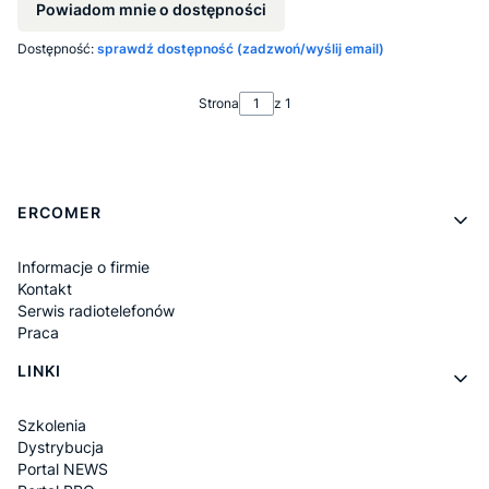
Powiadom mnie o dostępności
Dostępność:
sprawdź dostępność (zadzwoń/wyślij email)
Strona
z 1
Linki w stopce
ERCOMER
Informacje o firmie
Kontakt
Serwis radiotelefonów
Praca
LINKI
Szkolenia
Dystrybucja
Portal NEWS