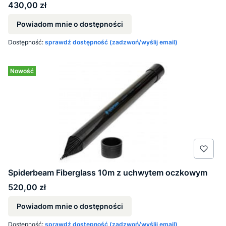
Cena
430,00 zł
Powiadom mnie o dostępności
Dostępność:
sprawdź dostępność (zadzwoń/wyślij email)
Nowość
Spiderbeam Fiberglass 10m z uchwytem oczkowym
Cena
520,00 zł
Powiadom mnie o dostępności
Dostępność:
sprawdź dostępność (zadzwoń/wyślij email)