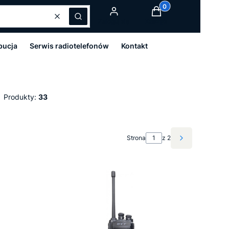
Produkty w koszyku:
Wyczyść
Szukaj
Zaloguj się
Koszyk
bucja
Serwis radiotelefonów
Kontakt
Produkty:
33
Strona
z 2
Następne pro