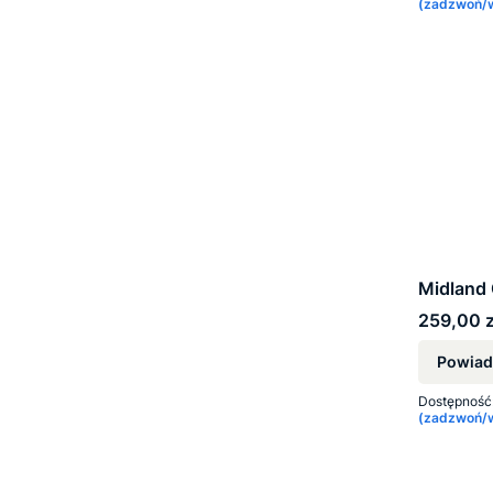
(zadzwoń/wy
Midland
Cena
259,00 z
Powiad
Dostępność
(zadzwoń/wy