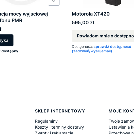
cja mocy wyjściowej
Motorola XT420
efonu PMR
Cena
595,00 zł
ł
Powiadom mnie o dostępno
zyka
Dostępność:
sprawdź dostępność
:
dostępny
(zadzwoń/wyślij email)
SKLEP INTERNETOWY
MOJE KON
Regulaminy
Twoje zamów
Koszty i terminy dostawy
Ustawienia k
Zwroty i reklamacje
Przechowaln