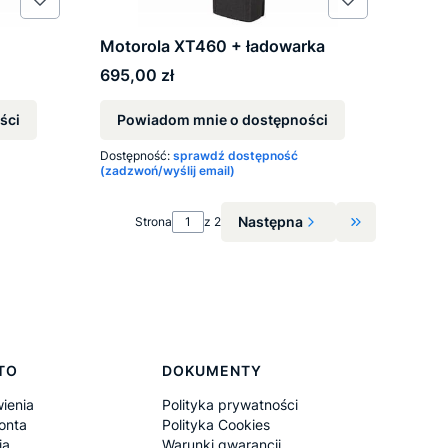
Motorola XT460 + ładowarka
Cena
695,00 zł
ści
Powiadom mnie o dostępności
Dostępność:
sprawdź dostępność
(zadzwoń/wyślij email)
Następna
Strona
z 2
Przejdź do os
TO
DOKUMENTY
ienia
Polityka prywatności
onta
Polityka Cookies
ia
Warunki gwarancji