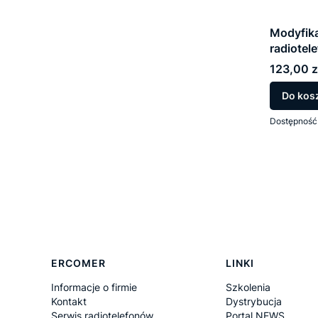
Modyfika
radiotel
Cena
123,00 z
Do kos
Dostępność
Linki w stopce
ERCOMER
LINKI
Informacje o firmie
Szkolenia
Kontakt
Dystrybucja
Serwis radiotelefonów
Portal NEWS