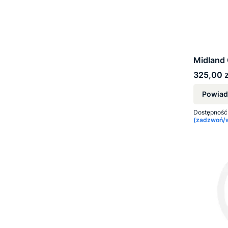
Midland
Cena
325,00 z
Powiad
Dostępność
(zadzwoń/wy