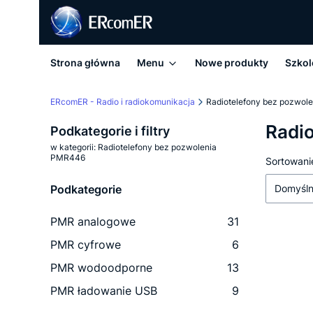
Strona główna
Menu
Nowe produkty
Szkol
ERcomER - Radio i radiokomunikacja
Radiotelefony bez pozwol
Radi
Podkategorie i filtry
w kategorii: Radiotelefony bez pozwolenia
PMR446
Lista
Sortowani
Podkategorie
Domyśl
PMR analogowe
31
PMR cyfrowe
6
PMR wodoodporne
13
PMR ładowanie USB
9