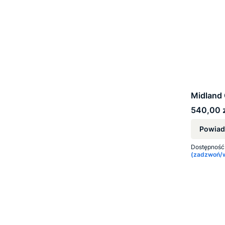
Midland 
Cena
540,00 z
Powiad
Dostępność
(zadzwoń/wy