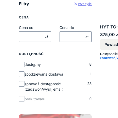
Filtry
Wyczyść
CENA
HYT TC
Cena od
Cena do
Cena
375,00 z
zł
zł
Powiad
Dostępność
DOSTĘPNOŚĆ
(zadzwoń/wy
Dostępność
8
dostępny
1
spodziewana dostawa
23
sprawdź dostępność
(zadzwoń/wyślij email)
0
brak towaru