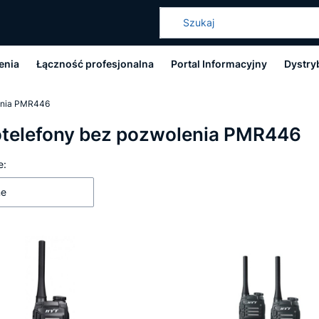
enia
Łączność profesjonalna
Portal Informacyjny
Dystry
enia PMR446
otelefony bez pozwolenia PMR446
 produktów
e:
ne