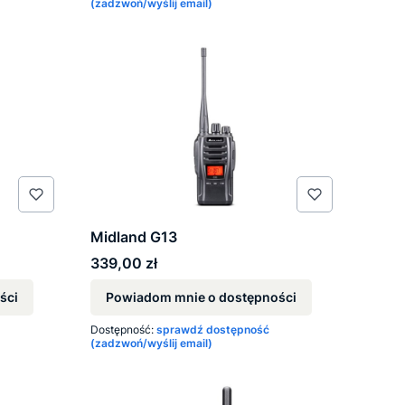
(zadzwoń/wyślij email)
Midland G13
Cena
339,00 zł
ści
Powiadom mnie o dostępności
Dostępność:
sprawdź dostępność
(zadzwoń/wyślij email)