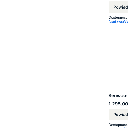
Powiad
Dostępność
(zadzwoń/wy
Kenwoo
Cena
1 295,00
Powiad
Dostępność