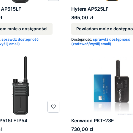
 AP515LF
Hytera AP525LF
Cena
ł
865,00 zł
om mnie o dostępności
Powiadom mnie o dostępno
:
sprawdź dostępność
Dostępność:
sprawdź dostępność
ślij email)
(zadzwoń/wyślij email)
zne przewijanie
P515LF IP54
Kenwood PKT-23E
Cena
ł
730,00 zł