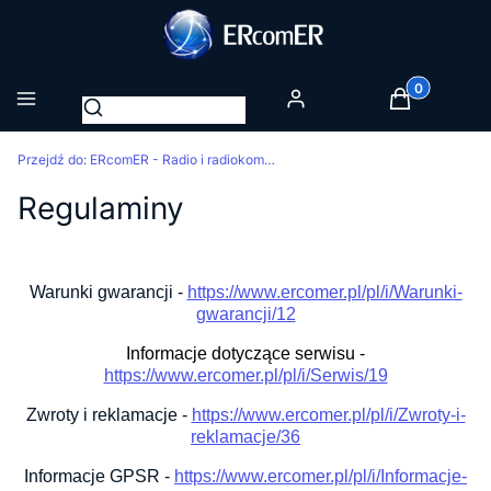
Produkty w k
Otwórz wyszukiwarkę
Menu
Zaloguj się
Koszyk
Przejdź do:
ERcomER - Radio i radiokomunikacja
Regulaminy
Warunki gwarancji -
https://www.ercomer.pl/pl/i/Warunki-
gwarancji/12
Informacje dotyczące serwisu -
https://www.ercomer.pl/pl/i/Serwis/19
Zwroty i reklamacje -
https://www.ercomer.pl/pl/i/Zwroty-i-
reklamacje/36
Informacje GPSR -
https://www.ercomer.pl/pl/i/Informacje-