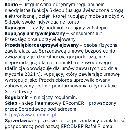
Konto
– uregulowana odrębnym regulaminem
nieodpłatna funkcja Sklepu (usługa świadczona drogą
elektroniczną), dzięki której Kupujący może założyć w
Sklepie swoje indywidualne konto.
Kupujący
– każdy podmiot kupujący w Sklepie.
Kupujący uprzywilejowany
– Konsument lub
Przedsiębiorca uprzywilejowany.
Przedsiębiorca uprzywilejowany
– osoba fizyczna
zawierająca ze Sprzedawcą umowę bezpośrednio
związaną z jej działalnością gospodarczą, ale
nieposiadającą dla niej charakteru zawodowego
(definicja obowiązuje dla umów zawartych od dnia 1
stycznia 2021 r.). Kupujący, który zawierając umowę
występuje jako Przedsiębiorca uprzywilejowany
zobowiązany jest do poinformowania o tym fakcie
Sprzedawcę.
Regulamin
– niniejszy regulamin.
Sklep
- sklep internetowy ERcomER - prowadzony
przez Sprzedawcę pod adresem
https://www.ercomer.pl
.
Sprzedawca
- przedsiębiorca prowadzący działalność
gospodarczą pod nazwą ERCOMER Rafał Plichta,