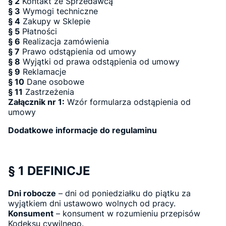
§ 2
Kontakt ze Sprzedawcą
§ 3
Wymogi techniczne
§ 4
Zakupy w Sklepie
§ 5
Płatności
§ 6
Realizacja zamówienia
§ 7
Prawo odstąpienia od umowy
§ 8
Wyjątki od prawa odstąpienia od umowy
§ 9
Reklamacje
§ 10
Dane osobowe
§ 11
Zastrzeżenia
Załącznik nr 1:
Wzór formularza odstąpienia od
umowy
Dodatkowe informacje do regulaminu
§ 1 DEFINICJE
Dni robocze
– dni od poniedziałku do piątku za
wyjątkiem dni ustawowo wolnych od pracy.
Konsument
– konsument w rozumieniu przepisów
Kodeksu cywilnego.