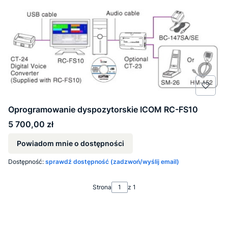
Oprogramowanie dyspozytorskie ICOM RC-FS10
Cena
5 700,00 zł
Powiadom mnie o dostępności
Dostępność:
sprawdź dostępność (zadzwoń/wyślij email)
Strona
z 1