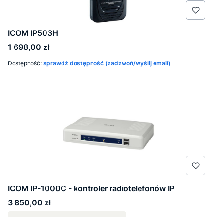
ICOM IP503H
Cena
1 698,00 zł
Dostępność:
sprawdź dostępność (zadzwoń/wyślij email)
ICOM IP-1000C - kontroler radiotelefonów IP
Cena
3 850,00 zł