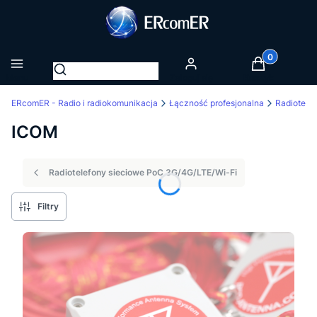
Produkty w k
Otwórz wyszukiwarkę
Menu
Zaloguj się
Koszyk
ERcomER - Radio i radiokomunikacja
Łączność profesjonalna
ICOM
Radiotelefony sieciowe PoC 3G/4G/LTE/Wi-Fi
Filtry