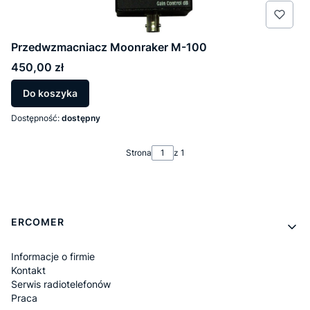
Przedwzmacniacz Moonraker M-100
Cena
450,00 zł
Do koszyka
Dostępność:
dostępny
Strona
z 1
Linki w stopce
ERCOMER
Informacje o firmie
Kontakt
Serwis radiotelefonów
Praca