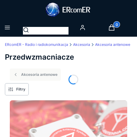
Produkty w k
Otwórz wyszukiwarkę
Menu
Zaloguj się
Koszyk
ERcomER - Radio i radiokomunikacja
Akcesoria
Akcesoria antenowe
Przedwzmacniacze
Akcesoria antenowe
Filtry