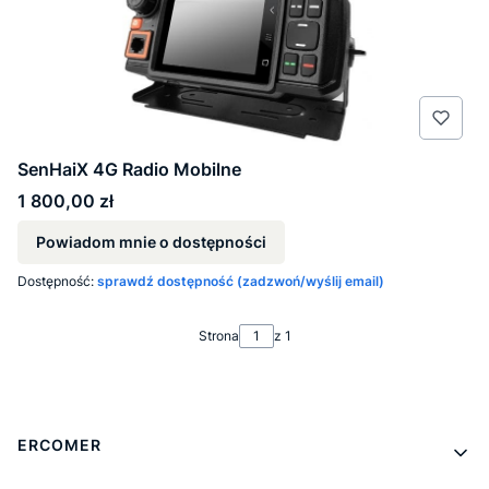
SenHaiX 4G Radio Mobilne
Cena
1 800,00 zł
Powiadom mnie o dostępności
Dostępność:
sprawdź dostępność (zadzwoń/wyślij email)
Strona
z 1
Linki w stopce
ERCOMER