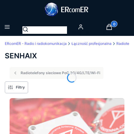
Produkty w k
Otwórz wyszukiwarkę
Menu
Zaloguj się
Koszyk
ERcomER - Radio i radiokomunikacja
Łączność profesjonalna
SENHAIX
Radiotelefony sieciowe PoC 3G/4G/LTE/Wi-Fi
Filtry