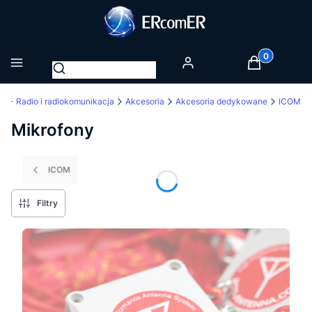
Produkty w k
Otwórz wyszukiwarkę
Menu
Zaloguj się
Koszyk
 - Radio i radiokomunikacja
Akcesoria
Akcesoria dedykowane
ICOM
Mikrofony
ICOM
Filtry