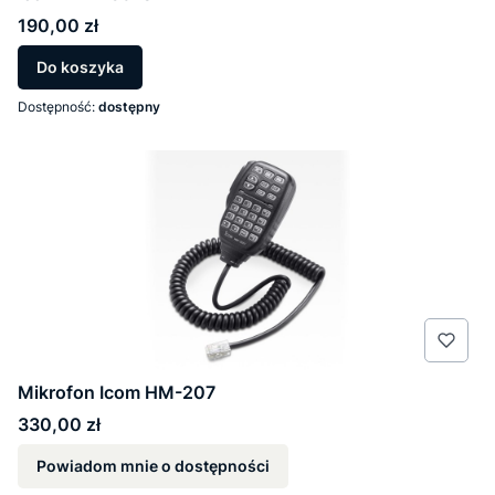
Cena
190,00 zł
Do koszyka
Dostępność:
dostępny
Mikrofon Icom HM-207
Cena
330,00 zł
Powiadom mnie o dostępności