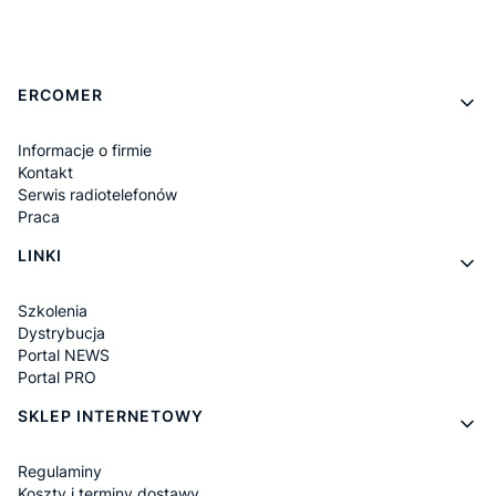
Linki w stopce
ERCOMER
Informacje o firmie
Kontakt
Serwis radiotelefonów
Praca
LINKI
Szkolenia
Dystrybucja
Portal NEWS
Portal PRO
SKLEP INTERNETOWY
Regulaminy
Koszty i terminy dostawy