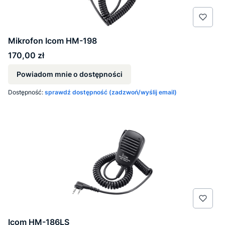
Mikrofon Icom HM-198
Cena
170,00 zł
Powiadom mnie o dostępności
Dostępność:
sprawdź dostępność (zadzwoń/wyślij email)
Icom HM-186LS