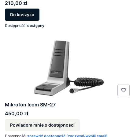
Cena
210,00 zł
Do koszyka
Dostępność:
dostępny
Mikrofon Icom SM-27
Cena
450,00 zł
Powiadom mnie o dostępności
Dostępność:
sprawdź dostępność (zadzwoń/wyślij email)