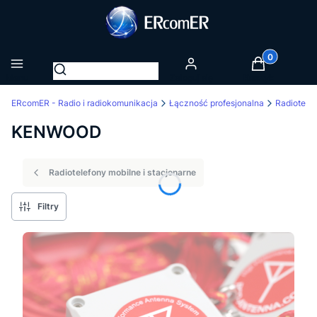
Produkty w k
Otwórz wyszukiwarkę
Menu
Zaloguj się
Koszyk
ERcomER - Radio i radiokomunikacja
Łączność profesjonalna
Radiotele
KENWOOD
Radiotelefony mobilne i stacjonarne
Filtry