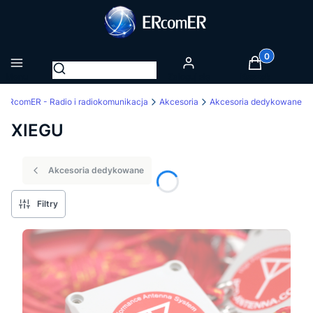
Produkty w k
Otwórz wyszukiwarkę
Menu
Zaloguj się
Koszyk
ERcomER - Radio i radiokomunikacja
Akcesoria
Akcesoria dedykowane
XIEGU
Akcesoria dedykowane
Filtry