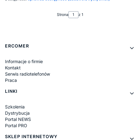
Strona
z 1
Linki w stopce
ERCOMER
Informacje o firmie
Kontakt
Serwis radiotelefonów
Praca
LINKI
Szkolenia
Dystrybucja
Portal NEWS
Portal PRO
SKLEP INTERNETOWY