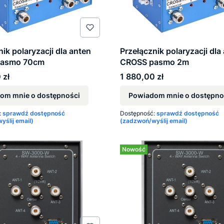
nik polaryzacji dla anten
Przełącznik polaryzacji dla
pasmo 70cm
CROSS pasmo 2m
Cena
 zł
1 880,00 zł
om mnie o dostępności
Powiadom mnie o dostępno
:
sprawdź dostępność
Dostępność:
sprawdź dostępność
ślij email)
(zadzwoń/wyślij email)
Nowość