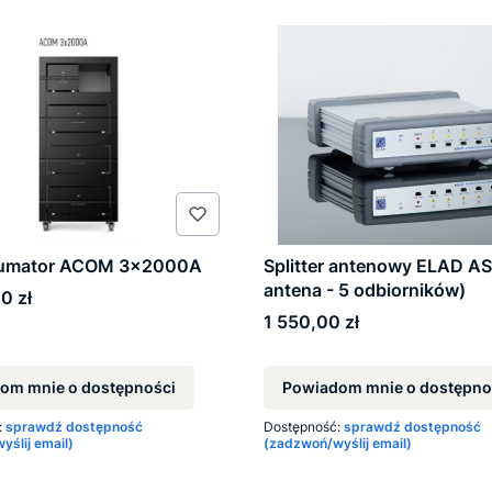
/sumator ACOM 3x2000A
Splitter antenowy ELAD AS
antena - 5 odbiorników)
0 zł
Cena
1 550,00 zł
om mnie o dostępności
Powiadom mnie o dostępno
:
sprawdź dostępność
Dostępność:
sprawdź dostępność
ślij email)
(zadzwoń/wyślij email)