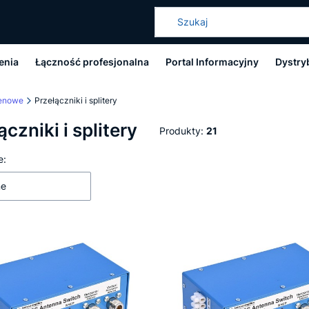
enia
Łączność profesjonalna
Portal Informacyjny
Dystry
tenowe
Przełączniki i splitery
ączniki i splitery
Produkty:
21
 produktów
e:
ne