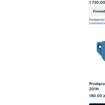
Cena
1 730,00
Powiad
Dostępność
(zadzwoń/wy
Przełącz
201N
Cena
180,00 z