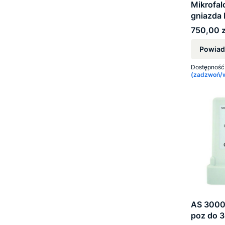
Mikrofal
gniazda
Cena
750,00 z
Powiad
Dostępność
(zadzwoń/wy
AS 3000 
poz do 