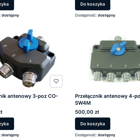
zyka
Do koszyka
:
dostępny
Dostępność:
dostępny
nik antenowy 3-poz CO-
Przełącznik antenowy 4-p
SW4M
Cena
ł
500,00 zł
zyka
Do koszyka
:
dostępny
Dostępność:
dostępny