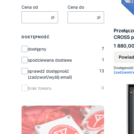
Cena od
Cena do
zł
zł
Przełącz
CROSS 
DOSTĘPNOŚĆ
Cena
1 880,00
Dostępność
7
dostępny
Powiad
1
spodziewana dostawa
Dostępność
13
sprawdź dostępność
(zadzwoń/wy
(zadzwoń/wyślij email)
0
brak towaru