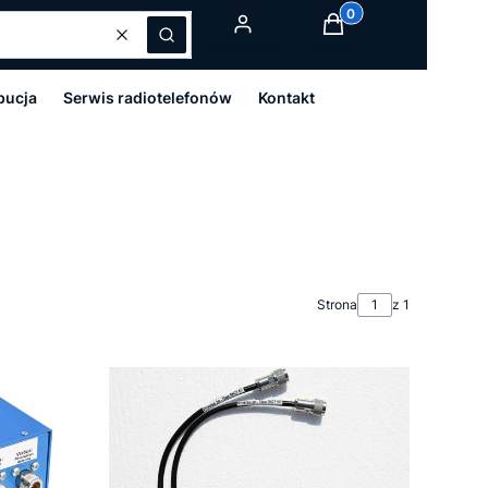
Produkty w koszyku:
Wyczyść
Szukaj
Zaloguj się
Koszyk
bucja
Serwis radiotelefonów
Kontakt
Strona
z 1