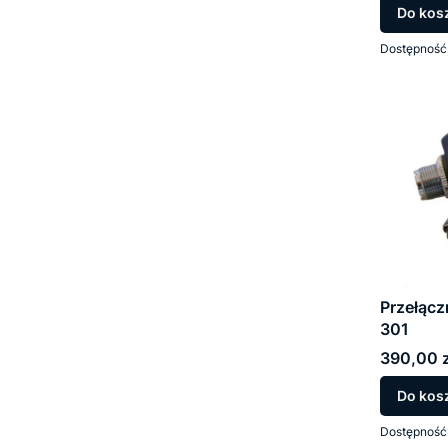
Do kos
Dostępność
Przełącz
301
Cena
390,00 z
Do kos
Dostępność