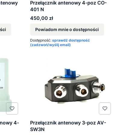
antenowy
Przełącznik antenowy 4-poz CO-
401 N
Cena
450,00 zł
ści
Powiadom mnie o dostępności
Dostępność:
sprawdź dostępność
(zadzwoń/wyślij email)
enowy 4-
Przełącznik antenowy 3-poz AV-
SW3N