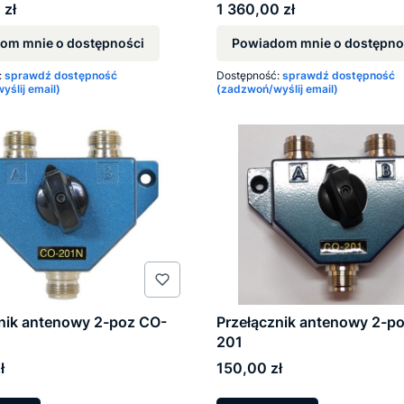
Cena
 zł
1 360,00 zł
om mnie o dostępności
Powiadom mnie o dostępno
:
sprawdź dostępność
Dostępność:
sprawdź dostępność
ślij email)
(zadzwoń/wyślij email)
nik antenowy 2-poz CO-
Przełącznik antenowy 2-p
201
Cena
ł
150,00 zł