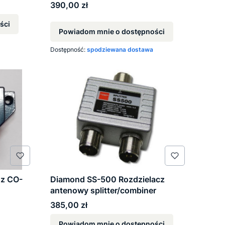
Cena
390,00 zł
ści
Powiadom mnie o dostępności
Dostępność:
spodziewana dostawa
oz CO-
Diamond SS-500 Rozdzielacz
antenowy splitter/combiner
Cena
385,00 zł
Powiadom mnie o dostępności