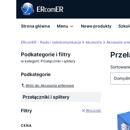
Strona główna
Menu
Nowe produkty
Szkol
ERcomER - Radio i radiokomunikacja
Akcesoria
Akcesoria an
Przeł
Podkategorie i filtry
w kategorii: Przełączniki i splitery
Lista
Sortowani
Podkategorie
Domyśl
Wróć do: Akcesoria antenowe
Przełączniki i splitery
Filtry
Wyczyść
CENA