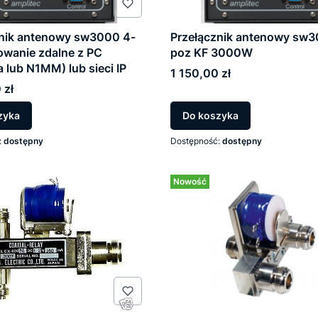
znik antenowy sw3000 4-
Przełącznik antenowy sw3
owanie zdalne z PC
poz KF 3000W
a lub N1MM) lub sieci IP
Cena
1 150,00 zł
 zł
zne przewijanie
zyka
Do koszyka
:
dostępny
Dostępność:
dostępny
Nowość