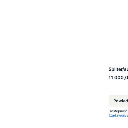
Spliter
Cena
11 000,0
Powiad
Dostępność
(zadzwoń/wy