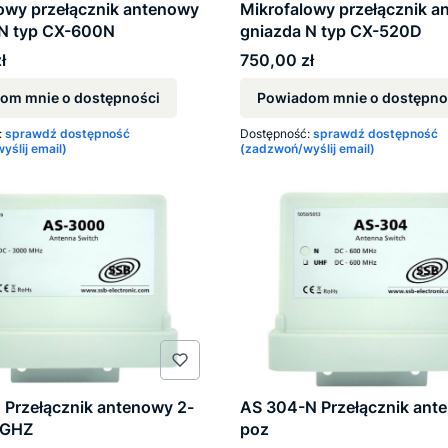
owy przełącznik antenowy
Mikrofalowy przełącznik 
 N typ CX-600N
gniazda N typ CX-520D
Cena
ł
750,00 zł
om mnie o dostępności
Powiadom mnie o dostępno
:
sprawdź dostępność
Dostępność:
sprawdź dostępność
ślij email)
(zadzwoń/wyślij email)
Przełącznik antenowy 2-
AS 304-N Przełącznik ant
3GHZ
poz