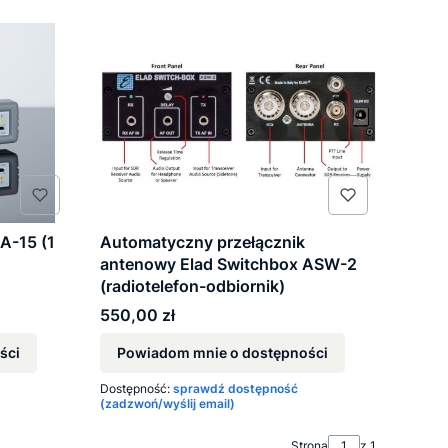
A-15 (1
Automatyczny przełącznik
antenowy Elad Switchbox ASW-2
(radiotelefon-odbiornik)
Cena
550,00 zł
ści
Powiadom mnie o dostępności
Dostępność:
sprawdź dostępność
(zadzwoń/wyślij email)
Strona
z 1