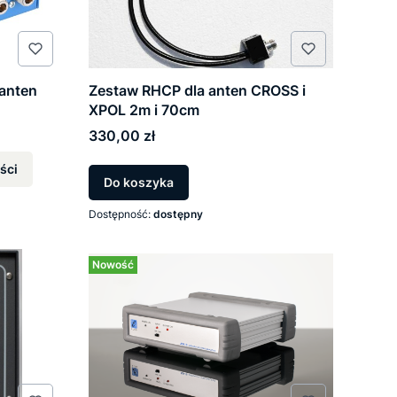
 anten
Zestaw RHCP dla anten CROSS i
XPOL 2m i 70cm
Cena
330,00 zł
ści
Do koszyka
Dostępność:
dostępny
Nowość