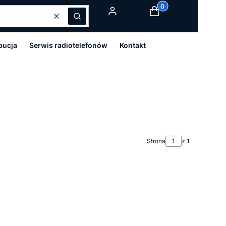
Produkty w koszyku:
Wyczyść
Szukaj
Zaloguj się
Koszyk
bucja
Serwis radiotelefonów
Kontakt
Strona
z 1