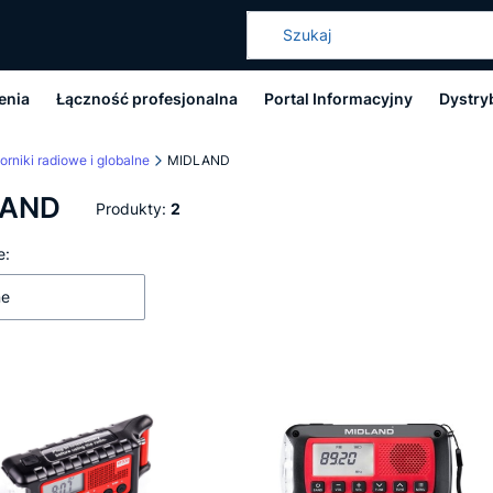
enia
Łączność profesjonalna
Portal Informacyjny
Dystry
orniki radiowe i globalne
MIDLAND
LAND
Produkty:
2
 produktów
e:
ne