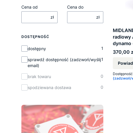
Cena od
Cena do
zł
zł
MIDLAND
radiowy
DOSTĘPNOŚĆ
dynamo 
Dostępność
1
dostępny
Cena
370,00 z
1
sprawdź dostępność (zadzwoń/wyślij
Powiad
email)
Dostępność
0
brak towaru
(zadzwoń/wy
0
spodziewana dostawa