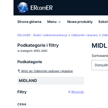
Strona główna
Menu
Nowe produkty
Szkol
ERcomER - Radio i radiokomunikacja
Odbiorniki i skanery
Odbi
MID
Podkategorie i filtry
w kategorii: MIDLAND
Lista
Sortowani
Podkategorie
Domyśl
Wróć do: Odbiorniki radiowe i globalne
MIDLAND
Filtry
Wyczyść
CENA