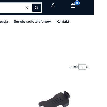
Produkty w koszyku:
Wyczyść
Szukaj
Zaloguj się
Koszyk
bucja
Serwis radiotelefonów
Kontakt
Strona
z 1