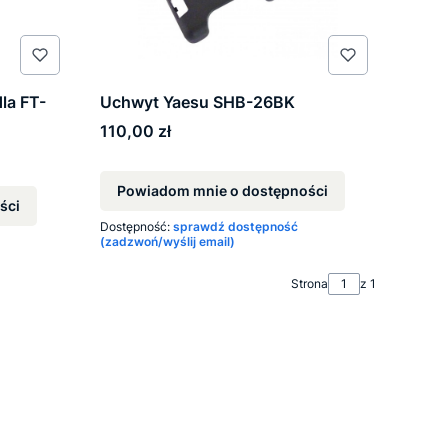
la FT-
Uchwyt Yaesu SHB-26BK
Cena
110,00 zł
Powiadom mnie o dostępności
ści
Dostępność:
sprawdź dostępność
(zadzwoń/wyślij email)
Strona
z 1