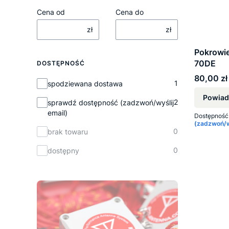
Cena od
Cena do
zł
zł
Pokrowie
70DE
DOSTĘPNOŚĆ
Cena
80,00 zł
Dostępność
1
spodziewana dostawa
Powiad
2
sprawdź dostępność (zadzwoń/wyślij
email)
Dostępność
(zadzwoń/wy
0
brak towaru
0
dostępny