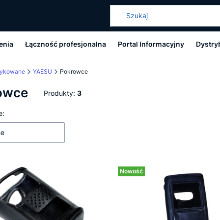
enia
Łączność profesjonalna
Portal Informacyjny
Dystry
dykowane
YAESU
Pokrowce
owce
Produkty:
3
 produktów
e:
ne
Nowość