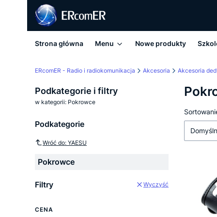
Strona główna
Menu
Nowe produkty
Szkol
ERcomER - Radio i radiokomunikacja
Akcesoria
Akcesoria de
Pokr
Podkategorie i filtry
w kategorii: Pokrowce
Lista
Sortowani
Podkategorie
Domyśl
Wróć do: YAESU
Pokrowce
Filtry
Wyczyść
CENA