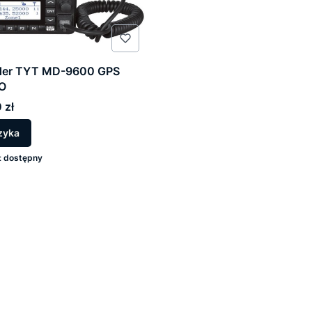
er TYT MD-9600 GPS
O
 zł
zyka
:
dostępny