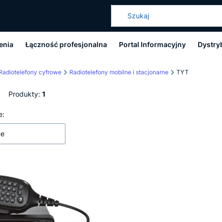
enia
Łączność profesjonalna
Portal Informacyjny
Dystry
Radiotelefony cyfrowe
Radiotelefony mobilne i stacjonarne
TYT
Produkty:
1
 produktów
e:
ne