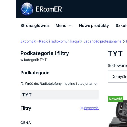
Strona główna
Menu
Nowe produkty
Szkol
ERcomER - Radio i radiokomunikacja
Łączność profesjonalna
TYT
Podkategorie i filtry
w kategorii: TYT
Lista
Sortowani
Podkategorie
Domyśl
Wróć do: Radiotelefony mobilne i stacjonarne
TYT
Nowość
Filtry
Wyczyść
CENA