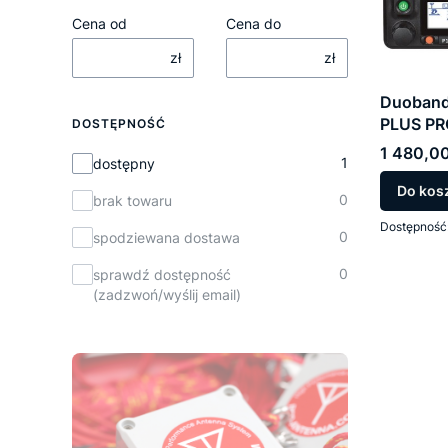
Cena od
Cena do
zł
zł
Duoband
PLUS PR
DOSTĘPNOŚĆ
Cena
1 480,00
Dostępność
1
dostępny
Do kos
0
brak towaru
Dostępność
0
spodziewana dostawa
0
sprawdź dostępność
(zadzwoń/wyślij email)