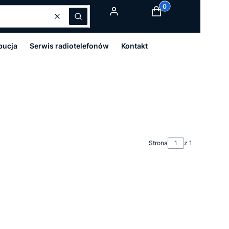
Produkty w koszyku:
Wyczyść
Szukaj
Zaloguj się
Koszyk
bucja
Serwis radiotelefonów
Kontakt
Strona
z 1