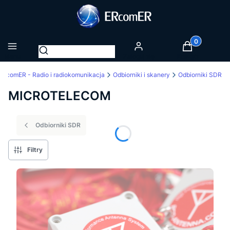
Produkty w k
Otwórz wyszukiwarkę
Menu
Zaloguj się
Koszyk
ERcomER - Radio i radiokomunikacja
Odbiorniki i skanery
Odbiorniki SDR
MICROTELECOM
Odbiorniki SDR
Filtry