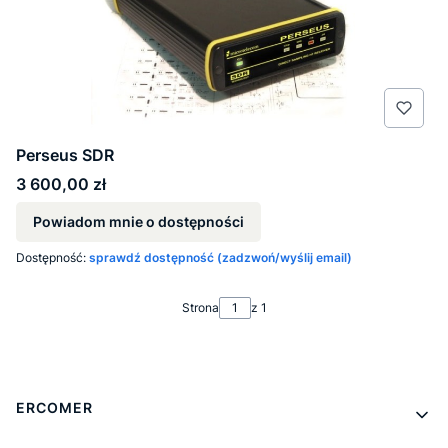
Perseus SDR
Cena
3 600,00 zł
Powiadom mnie o dostępności
Dostępność:
sprawdź dostępność (zadzwoń/wyślij email)
Strona
z 1
Linki w stopce
ERCOMER