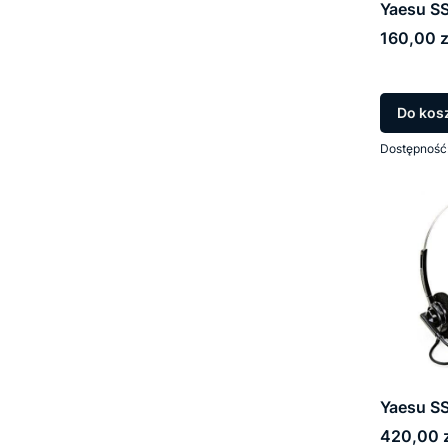
Yaesu S
Cena
160,00 z
Do kos
Dostępność
Yaesu S
Cena
420,00 z