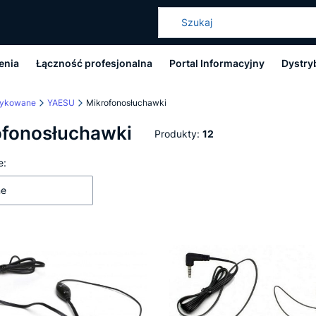
enia
Łączność profesjonalna
Portal Informacyjny
Dystry
dykowane
YAESU
Mikrofonosłuchawki
ofonosłuchawki
Produkty:
12
 produktów
e:
ne