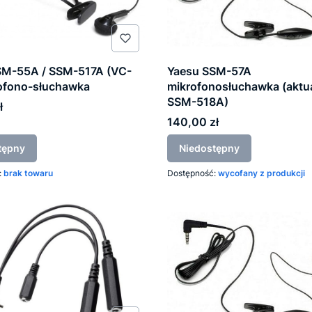
SM-55A / SSM-517A (VC-
Yaesu SSM-57A
rofono-słuchawka
mikrofonosłuchawka (aktua
SSM-518A)
ł
Cena
140,00 zł
tępny
Niedostępny
:
brak towaru
Dostępność:
wycofany z produkcji