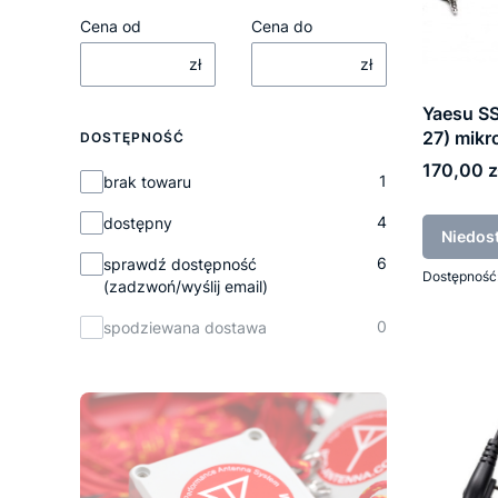
Cena od
Cena do
zł
zł
Yaesu S
27) mik
DOSTĘPNOŚĆ
Cena
170,00 z
Dostępność
1
brak towaru
4
dostępny
Niedos
6
sprawdź dostępność
Dostępność
(zadzwoń/wyślij email)
0
spodziewana dostawa