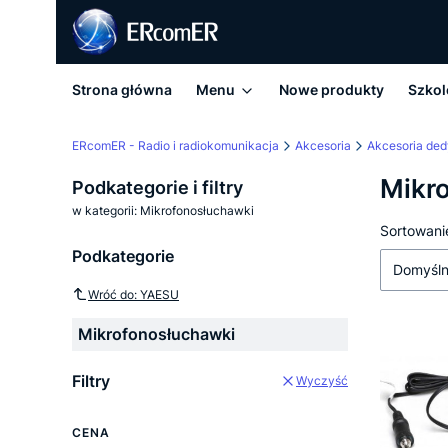
Strona główna
Menu
Nowe produkty
Szkol
ERcomER - Radio i radiokomunikacja
Akcesoria
Akcesoria de
Mikr
Podkategorie i filtry
w kategorii: Mikrofonosłuchawki
Lista
Sortowani
Podkategorie
Domyśl
Wróć do: YAESU
Mikrofonosłuchawki
Filtry
Wyczyść
CENA