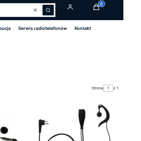
Produkty w koszyku:
Wyczyść
Szukaj
Zaloguj się
Koszyk
bucja
Serwis radiotelefonów
Kontakt
Strona
z 1