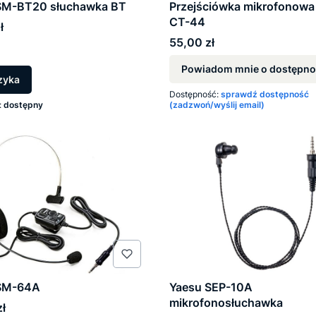
SM-BT20 słuchawka BT
Przejściówka mikrofonowa
CT-44
ł
Cena
55,00 zł
Powiadom mnie o dostępno
zyka
Dostępność:
sprawdź dostępność
:
dostępny
(zadzwoń/wyślij email)
SM-64A
Yaesu SEP-10A
mikrofonosłuchawka
ł