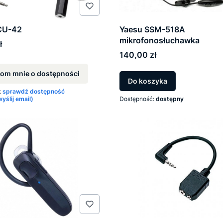
CU-42
Yaesu SSM-518A
mikrofonosłuchawka
ł
Cena
140,00 zł
om mnie o dostępności
zne przewijanie
Do koszyka
:
sprawdź dostępność
ślij email)
Dostępność:
dostępny