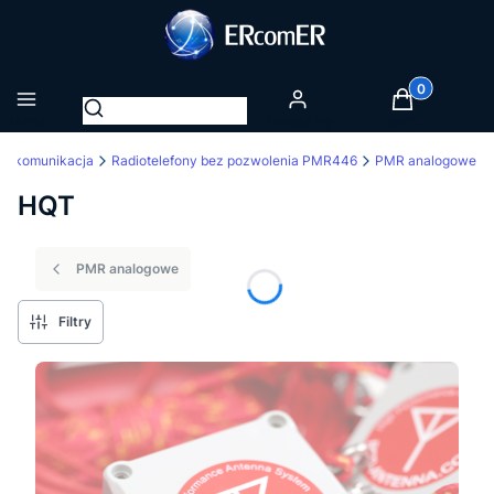
Produkty w k
Otwórz wyszukiwarkę
Menu
Zaloguj się
Koszyk
diokomunikacja
Radiotelefony bez pozwolenia PMR446
PMR analogowe
HQT
PMR analogowe
Filtry