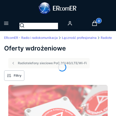
Produkty w k
Otwórz wyszukiwarkę
Menu
Zaloguj się
Koszyk
ERcomER - Radio i radiokomunikacja
Łączność profesjonalna
Oferty wdrożeniowe
Radiotelefony sieciowe PoC 3G/4G/LTE/Wi-Fi
Filtry