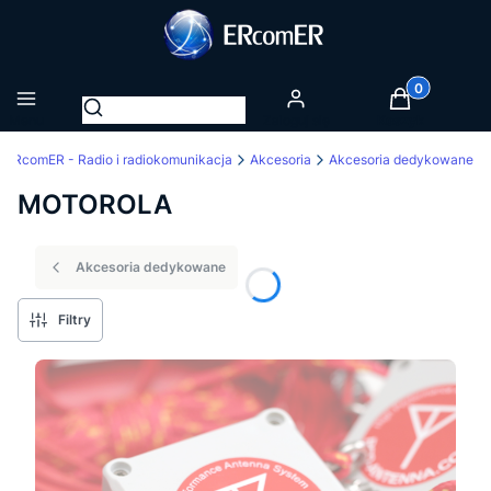
Produkty w k
Otwórz wyszukiwarkę
Menu
Zaloguj się
Koszyk
ERcomER - Radio i radiokomunikacja
Akcesoria
Akcesoria dedykowane
MOTOROLA
Akcesoria dedykowane
Filtry