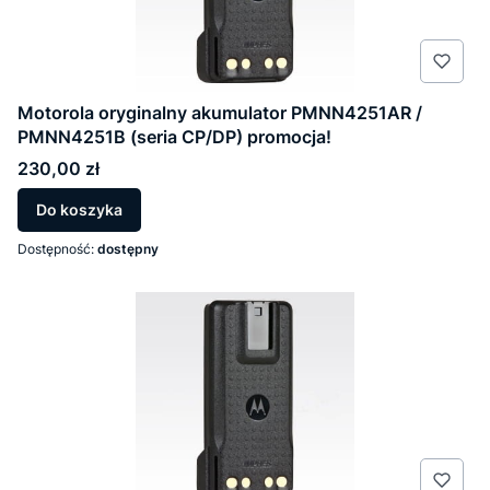
Motorola oryginalny akumulator PMNN4251AR /
PMNN4251B (seria CP/DP) promocja!
Cena
230,00 zł
Do koszyka
Dostępność:
dostępny