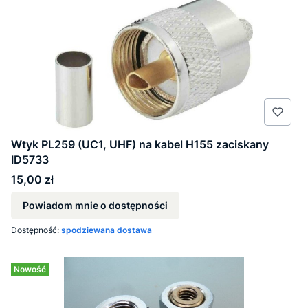
Wtyk PL259 (UC1, UHF) na kabel H155 zaciskany
ID5733
Cena
15,00 zł
Powiadom mnie o dostępności
Dostępność:
spodziewana dostawa
Nowość