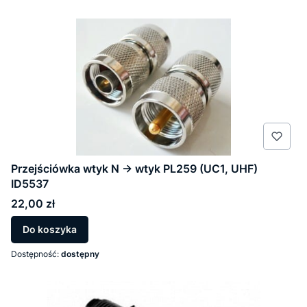
Przejściówka wtyk N -> wtyk PL259 (UC1, UHF)
ID5537
Cena
22,00 zł
Do koszyka
Dostępność:
dostępny