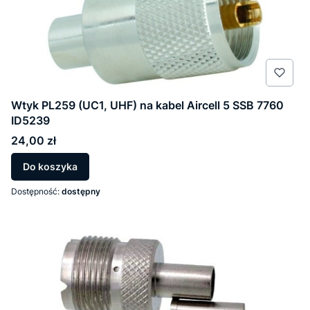
Wtyk PL259 (UC1, UHF) na kabel Aircell 5 SSB 7760
ID5239
Cena
24,00 zł
Do koszyka
Dostępność:
dostępny