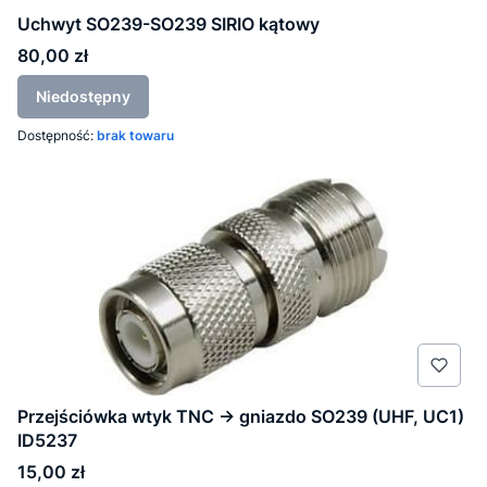
Uchwyt SO239-SO239 SIRIO kątowy
Cena
80,00 zł
Niedostępny
Dostępność:
brak towaru
Przejściówka wtyk TNC -> gniazdo SO239 (UHF, UC1)
ID5237
Cena
15,00 zł