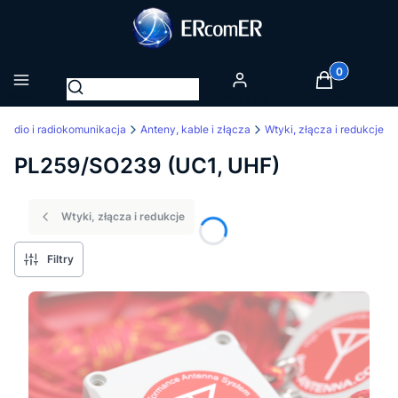
Produkty w k
Otwórz wyszukiwarkę
Menu
Zaloguj się
Koszyk
Radio i radiokomunikacja
Anteny, kable i złącza
Wtyki, złącza i redukcje
PL259/SO239 (UC1, UHF)
Wtyki, złącza i redukcje
Filtry