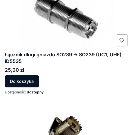
Łącznik długi gniazdo SO239 -> SO239 (UC1, UHF)
ID5535
Cena
25,00 zł
Do koszyka
Dostępność:
dostępny