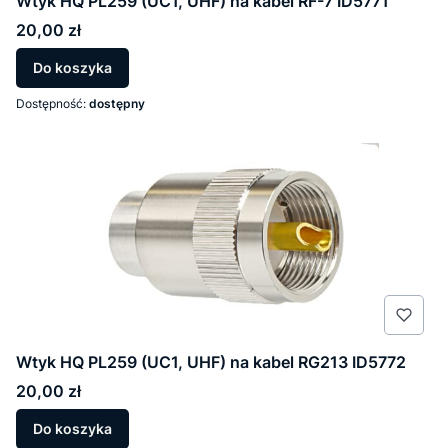
Wtyk HQ PL259 (UC1, UHF) na kabel RF-7 ID5771
Cena
20,00 zł
Do koszyka
Dostępność:
dostępny
Wtyk HQ PL259 (UC1, UHF) na kabel RG213 ID5772
Cena
20,00 zł
Do koszyka