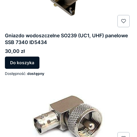
Gniazdo wodoszczelne SO239 (UC1, UHF) panelowe
SSB 7340 ID5434
Cena
30,00 zł
Do koszyka
Dostępność:
dostępny