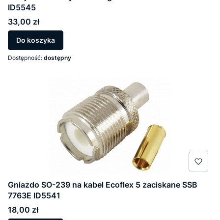
ID5545
Cena
33,00 zł
Do koszyka
Dostępność:
dostępny
Gniazdo SO-239 na kabel Ecoflex 5 zaciskane SSB
7763E ID5541
Cena
18,00 zł