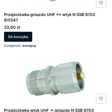
Przejściówka gniazdo UHF <-> wtyk N SSB 8702
ID5547
Cena
33,00 zł
Do koszyka
Dostępność:
dostępny
Przejściówka wtyk UHF -> gniazdo N SSB 8703