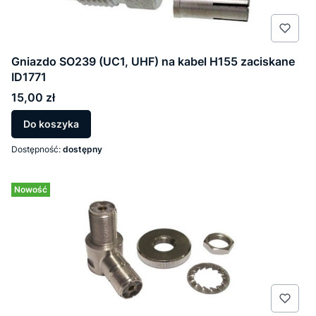
Gniazdo SO239 (UC1, UHF) na kabel H155 zaciskane
ID1771
Cena
15,00 zł
Do koszyka
Dostępność:
dostępny
Nowość