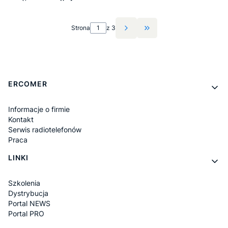
Strona
z 3
Przejdź do ostatniej st
Linki w stopce
ERCOMER
Informacje o firmie
Kontakt
Serwis radiotelefonów
Praca
LINKI
Szkolenia
Dystrybucja
Portal NEWS
Portal PRO