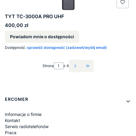
TYT TC-3000A PRO UHF
Cena
400,00 zł
Powiadom mnie o dostępności
Dostępność:
sprawdź dostępność (zadzwoń/wyślij email)
Strona
z 4
Przejdź do ostatniej st
Linki w stopce
ERCOMER
Informacje o firmie
Kontakt
Serwis radiotelefonów
Praca