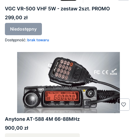
VGC VR-500 VHF 5W - zestaw 2szt. PROMO
Cena
299,00 zł
Niedostępny
Dostępność:
brak towaru
Anytone AT-588 4M 66-88MHz
Cena
900,00 zł