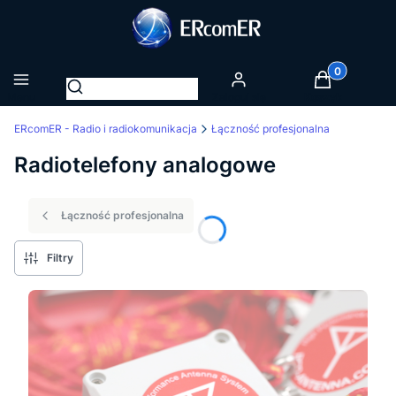
Produkty w k
Otwórz wyszukiwarkę
Menu
Zaloguj się
Koszyk
ERcomER - Radio i radiokomunikacja
Łączność profesjonalna
Radiotelefony analogowe
Łączność profesjonalna
Filtry