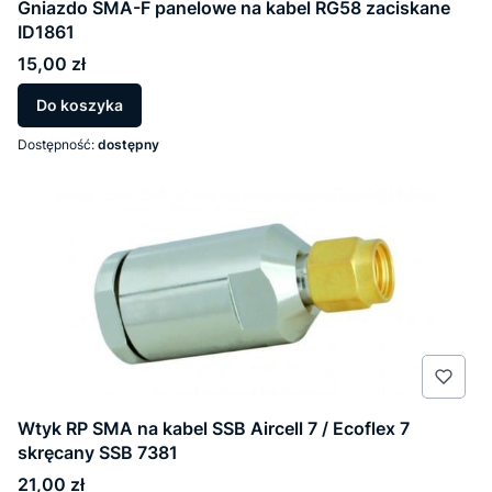
Gniazdo SMA-F panelowe na kabel RG58 zaciskane
ID1861
Cena
15,00 zł
Do koszyka
Dostępność:
dostępny
Wtyk RP SMA na kabel SSB Aircell 7 / Ecoflex 7
skręcany SSB 7381
Cena
21,00 zł