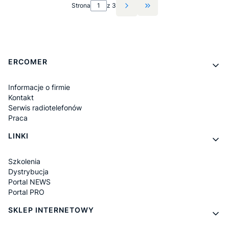
Strona
z 3
Przejdź do ostatniej st
Linki w stopce
ERCOMER
Informacje o firmie
Kontakt
Serwis radiotelefonów
Praca
LINKI
Szkolenia
Dystrybucja
Portal NEWS
Portal PRO
SKLEP INTERNETOWY