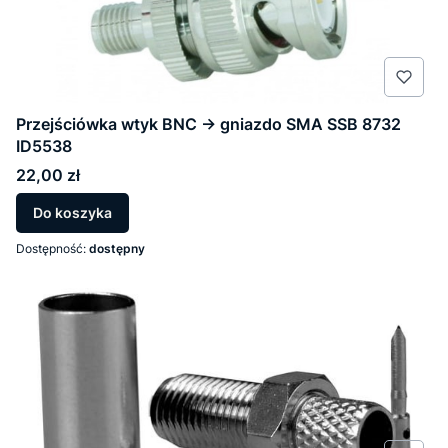
Przejściówka wtyk BNC -> gniazdo SMA SSB 8732
ID5538
Cena
22,00 zł
Do koszyka
Dostępność:
dostępny