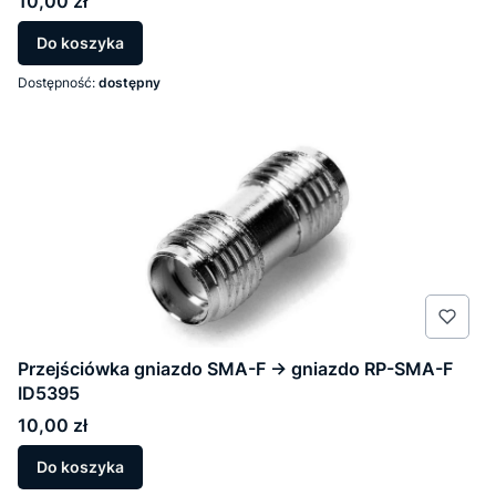
10,00 zł
Do koszyka
Dostępność:
dostępny
Przejściówka gniazdo SMA-F -> gniazdo RP-SMA-F
ID5395
Cena
10,00 zł
Do koszyka