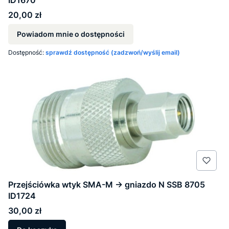
Cena
20,00 zł
Powiadom mnie o dostępności
Dostępność:
sprawdź dostępność (zadzwoń/wyślij email)
Przejściówka wtyk SMA-M -> gniazdo N SSB 8705
ID1724
Cena
30,00 zł