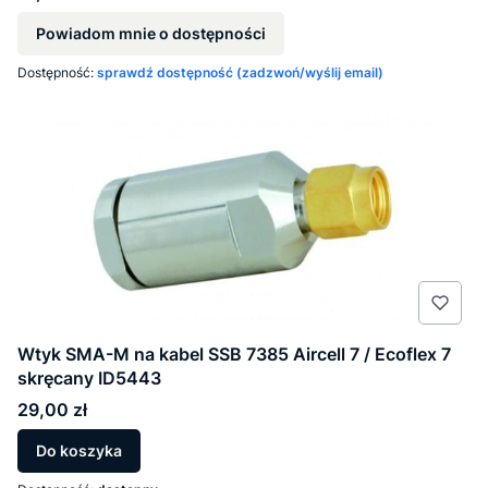
Powiadom mnie o dostępności
Dostępność:
sprawdź dostępność (zadzwoń/wyślij email)
Wtyk SMA-M na kabel SSB 7385 Aircell 7 / Ecoflex 7
skręcany ID5443
Cena
29,00 zł
Do koszyka