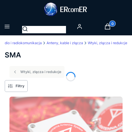
Produkty w k
Otwórz wyszukiwarkę
Menu
Zaloguj się
Koszyk
Radio i radiokomunikacja
Anteny, kable i złącza
Wtyki, złącza i redukcje
SMA
Wtyki, złącza i redukcje
Filtry