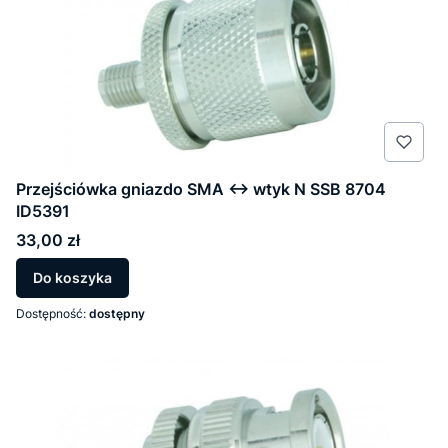
Przejściówka gniazdo SMA <-> wtyk N SSB 8704
ID5391
Cena
33,00 zł
Do koszyka
Dostępność:
dostępny