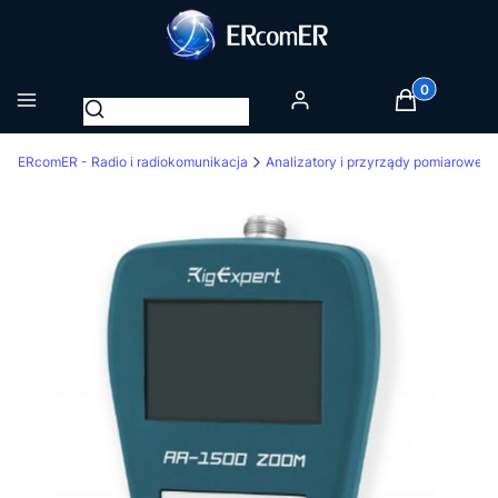
Produkty w k
Otwórz wyszukiwarkę
Menu
Zaloguj się
Koszyk
ERcomER - Radio i radiokomunikacja
Analizatory i przyrządy pomiarowe