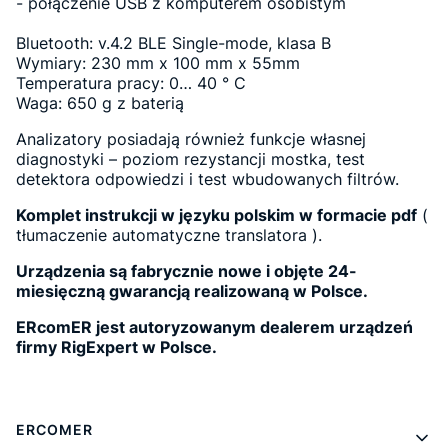
- połączenie USB z komputerem osobistym
Bluetooth: v.4.2 BLE Single-mode, klasa B
Wymiary: 230 mm x 100 mm x 55mm
Temperatura pracy: 0… 40 ° C
Waga: 650 g z baterią
Analizatory posiadają również funkcje własnej
diagnostyki – poziom rezystancji mostka, test
detektora odpowiedzi i test wbudowanych filtrów.
Komplet instrukcji w języku polskim w formacie pdf
(
tłumaczenie automatyczne translatora ).
Urządzenia są fabrycznie nowe i objęte 24-
miesięczną gwarancją realizowaną w Polsce.
ERcomER jest autoryzowanym dealerem urządzeń
firmy RigExpert w Polsce.
Linki w stopce
ERCOMER