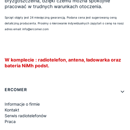
bryzgoszczelna, dzięki czemu można spokojnie
pracować w trudnych warunkach otoczenia.
Sprzęt objęty jest 24 miesięczną gwarancją.
Podana cena jest sugerowaną ceną
detaliczną producenta. Prosimy o kierowanie indywidualnych zapytań o cenę na nasz
adres email: info@ercomer.com
W komplecie : radiotelefon, antena, ładowarka oraz
bateria NiMh podst.
Linki w stopce
ERCOMER
Informacje o firmie
Kontakt
Serwis radiotelefonów
Praca