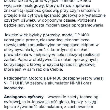
Można także wybrać wyłącznie model DP1400
wyłącznie analogowy, który od razu zapewnia
znakomitą łączność głosową, przy czym umożliwia
przejście na cyfrową łączność głosową o krystalicznie
czystym dźwięku w dogodnym czasie. Potrzebna
będzie jedynie prosta modernizacja oprogramowania.
Jakiekolwiek byłyby potrzeby, model DP1400
udostępnia proste, niezawodne, ekonomiczne
rozwiązanie komunikacyjne pomagające ekipom w
utrzymywaniu łączności, koordynacji działań i
prowadzeniu współpracy w celu należytej realizacji
zadań. Popraw efektywność działań operacyjnych,
korzystając z łatwej w użyciu łączności głosowej,
która jest w sam raz dla Ciebie.
Radiotelefon Motorola DP1400 dostępny jest w wersji
VHF i UHF. W zestawie akumulator Ni-MH oraz
ładowarka.
Analogowo-cyfrowy
- wszystkie zalety technologii
cyfrowej, m.in. lepsza jakość głosu, lepszy zasięg i
lepsza żywotność akumulatora, z zachowaniem