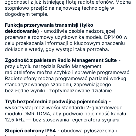
zgodności z już istniejącą flotą radiotelefonów. Można
stopniowo przejść na najnowszą technologię w
dogodnym tempie.
Funkcja przerywania transmisji (tylko
dekodowanie)
- umożliwia osobie nadzorującej
przerwanie rozmowy użytkownika modelu DP1400 w
celu przekazania informacji o kluczowym znaczeniu
dokładnie wtedy, gdy wystąpi taka potrzeba.
Zgodność z pakietem Radio Management Suite
-
przy użyciu narzędzia Radio Management
radiotelefony można szybko i sprawnie programować.
Radiotelefony można programować partiami według
standaryzowanego szablonu, zapewniającego
bezbłędne wyniki i zoptymalizowane działanie.
Tryb bezpośredni z podwójną pojemnością
-
wykorzystaj możliwości standardu 2-gniazdowego
modułu DMR TDMA, aby podwoić pojemność kanału
12,5 kHz — bez stosowania regeneratora sygnału.
Stopień ochrony IP54
- obudowa pyłoszczelna i