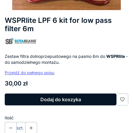
WSPRlite LPF 6 kit for low pass
filter 6m
Zestaw filtra dolnoprzepustowego na pasmo 6m do
WSPRlite
-
do samodzielnego montażu.
Przejdź do pełnego opisu
Cena
30,00 zł
Dodaj do koszyka
Ilość
szt.