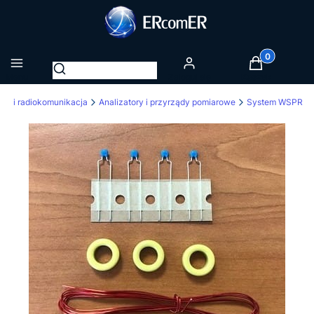
Produkty w k
Otwórz wyszukiwarkę
Menu
Zaloguj się
Koszyk
io i radiokomunikacja
Analizatory i przyrządy pomiarowe
System WSPR