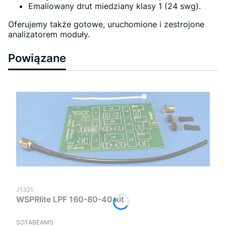
Emaliowany drut miedziany klasy 1 (24 swg).
Oferujemy także gotowe, uruchomione i zestrojone
analizatorem moduły.
Powiązane
Kod produktu
J1321
WSPRlite LPF 160-80-40 kit
PRODUCENT
SOTABEAMS