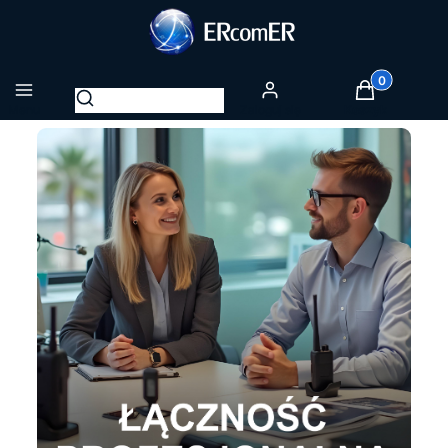
Produkty w k
Otwórz wyszukiwarkę
Menu
Zaloguj się
Koszyk