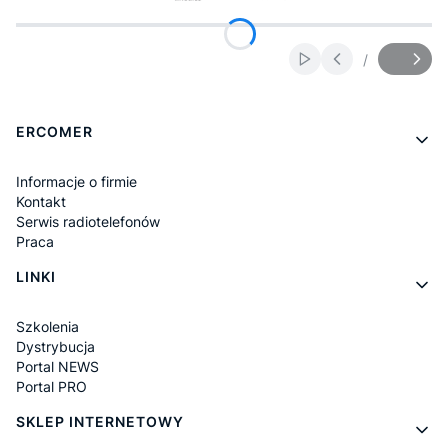
/
Włącz automatyczne
Slajd
z
Linki w stopce
ERCOMER
Informacje o firmie
Kontakt
Serwis radiotelefonów
Praca
LINKI
Szkolenia
Dystrybucja
Portal NEWS
Portal PRO
SKLEP INTERNETOWY